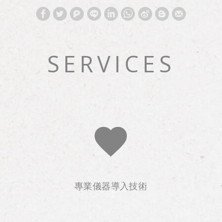
W
S
h
i
a
n
SERVICES
t
a
s
W
A
e
p
i
p
b
o
營
專業儀器導入技術