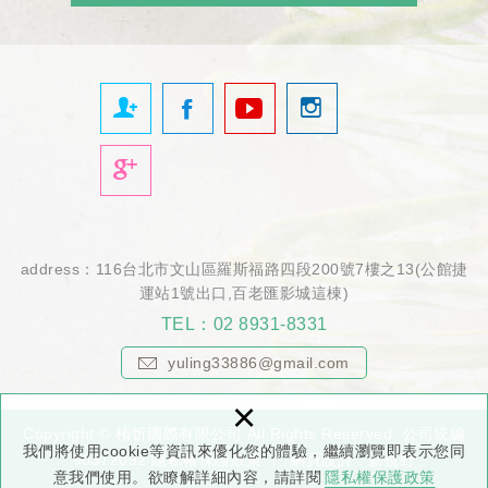
address：116台北市文山區羅斯福路四段200號7樓之13(公館捷
運站1號出口,百老匯影城這棟)
TEL：
02 8931-8331
yuling33886@gmail.com
m
×
ail
Copyright © 栯忻國際有限公司 All Rights Reserved. 公司統編
:
我們將使用cookie等資訊來優化您的體驗，繼續瀏覽即表示您同
90372092
隱私權保護政策
網頁設計
: 新視野
意我們使用。欲瞭解詳細內容，請詳閱
隱私權保護政策