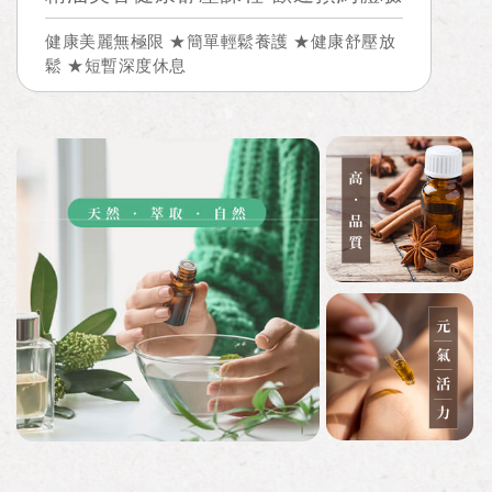
健康美麗無極限 ★簡單輕鬆養護 ★健康舒壓放
鬆 ★短暫深度休息