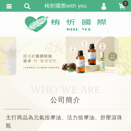
0
栯忻國際with you
會員登入
會員註冊
忘記密碼
訂單查詢
追蹤清單
匯款通知
WHO WE ARE
公司簡介
主打商品為元氣按摩油、活力按摩油、舒壓滾珠
瓶